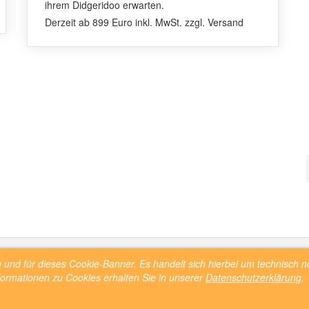
ihrem Didgeridoo erwarten.
Derzeit ab 899 Euro inkl. MwSt. zzgl. Versand
on und für dieses Cookie-Banner. Es handelt sich hierbei um technisch
ordnung
Service
formationen zu Cookies erhalten Sie in unserer
Datenschutzerklärung
.