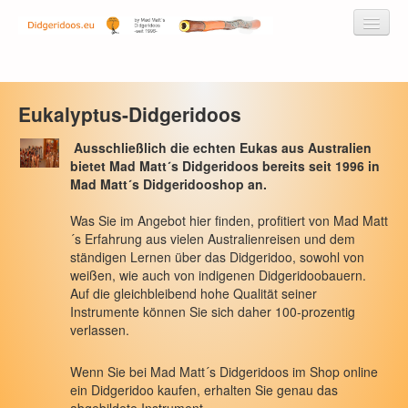
Eukalyptus-Didgeridoos
Didgeridoos by Mad Matt
Ausschließlich die echten Eukas aus Australien
bietet Mad Matt´s Didgeridoos bereits seit 1996 in
Didgeridoos
Mad Matt´s Didgeridooshop an.
Didgeridoos aus Kunststoff/Fiberglas
Was Sie im Angebot hier finden, profitiert von Mad Matt
Eukalyptus-Didgeridoos
´s Erfahrung aus vielen Australienreisen und dem
ständigen Lernen über das Didgeridoo, sowohl von
Eukalyptus-Didgeridoos unbemalt
weißen, wie auch von indigenen Didgeridoobauern.
Auf die gleichbleibend hohe Qualität seiner
Eukalyptus-Didgeridoos bemalt
Instrumente können Sie sich daher 100-prozentig
verlassen.
Special Eukalyptus-Didgeridoos
Wenn Sie bei Mad Matt´s Didgeridoos im Shop online
Hempstone Didgeridoos
ein Didgeridoo kaufen, erhalten Sie genau das