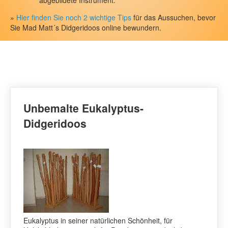
abgebildete Instrument.
Eukalyptusrohlinge aus Australien
»
Hier finden Sie noch 2 wichtige Tips
für das Aussuchen, bevor
Didgeridoo-Musik-CDs
Sie Mad Matt´s Didgeridoos online bewundern.
Zubehör
Service
Workshops
Kontakt/Über uns
Unbemalte Eukalyptus-
Newsletter
Didgeridoos
Warenkorb
Ihr Konto/Login
Eukalyptus in seiner natürlichen Schönheit, für